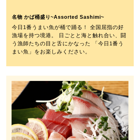
名物 かば桶盛り~Assorted Sashimi~
今日1番うまい魚が桶で踊る！ 全国屈指の好
漁場を持つ境港。 日ごとと海と触れ合い、闘
う漁師たちの目と舌にかなった 「今日1番う
まい魚」をお楽しみください。