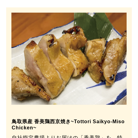
鳥取県産 香美鶏西京焼き~Tottori Saikyo-Miso
Chicken~
自社指定農場よりお届けの「香美鶏」を、特