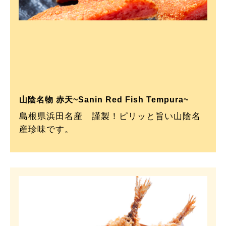
山陰名物 赤天~Sanin Red Fish Tempura~
島根県浜田名産 謹製！ピリッと旨い山陰名
産珍味です。