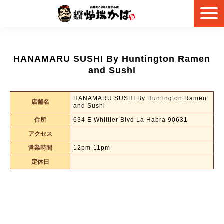
HANAMARU SUSHI By Huntington Ramen
and Sushi
HANAMARU SUSHI By Huntington Ramen
店舗名
and Sushi
住所
634 E Whittier Blvd La Habra 90631
アクセス
営業時間
12pm-11pm
定休日