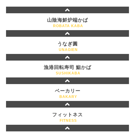
山陰海鮮炉端かば
ROBATA KABA
うなぎ圓
UNAGIEN
漁港回転寿司 鮨かば
SUSHIKABA
ベーカリー
BAKARY
フィットネス
FITNESS