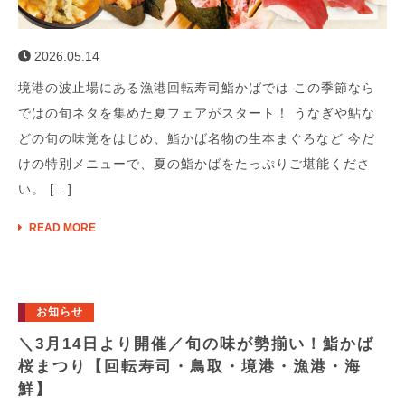
2026.05.14
境港の波止場にある漁港回転寿司鮨かばでは この季節なら
ではの旬ネタを集めた夏フェアがスタート！ うなぎや鮎な
どの旬の味覚をはじめ、鮨かば名物の生本まぐろなど 今だ
けの特別メニューで、夏の鮨かばをたっぷりご堪能くださ
い。 […]
READ MORE
お知らせ
＼3月14日より開催／旬の味が勢揃い！鮨かば
桜まつり【回転寿司・鳥取・境港・漁港・海
鮮】