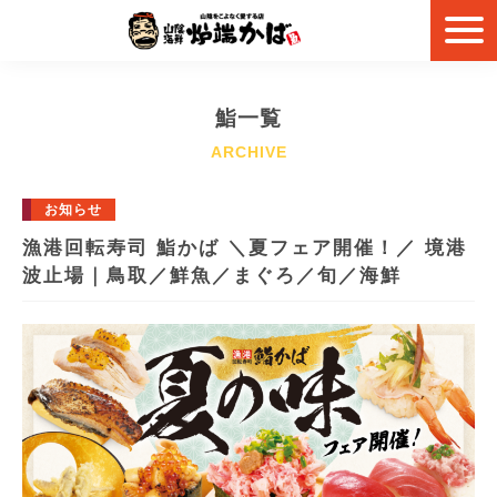
鮨一覧
お知らせ
漁港回転寿司 鮨かば ＼夏フェア開催！／ 境港
波止場｜鳥取／鮮魚／まぐろ／旬／海鮮