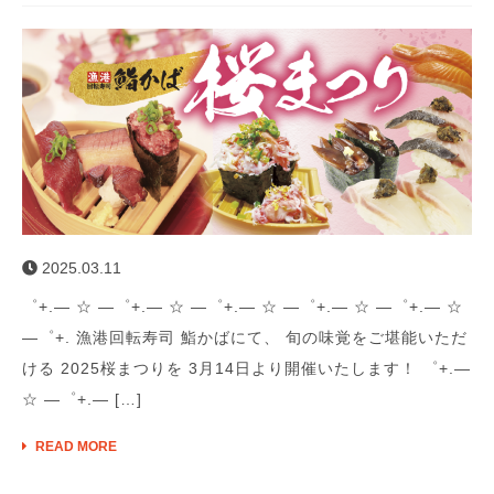
2025.03.11
゜+.― ☆ ―゜+.― ☆ ―゜+.― ☆ ―゜+.― ☆ ―゜+.― ☆
―゜+. 漁港回転寿司 鮨かばにて、 旬の味覚をご堪能いただ
ける 2025桜まつりを 3月14日より開催いたします！ ゜+.―
☆ ―゜+.― […]
READ MORE