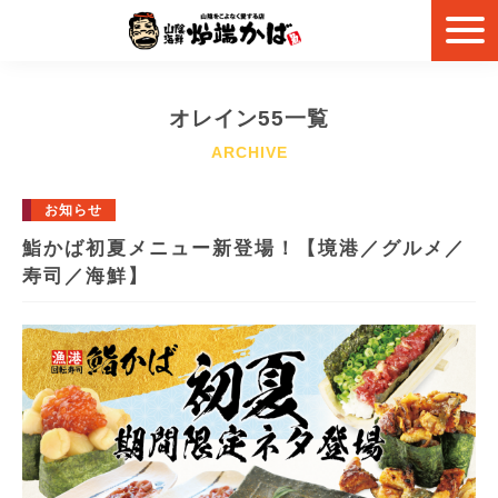
オレイン55一覧
お知らせ
鮨かば初夏メニュー新登場！【境港／グルメ／
寿司／海鮮】