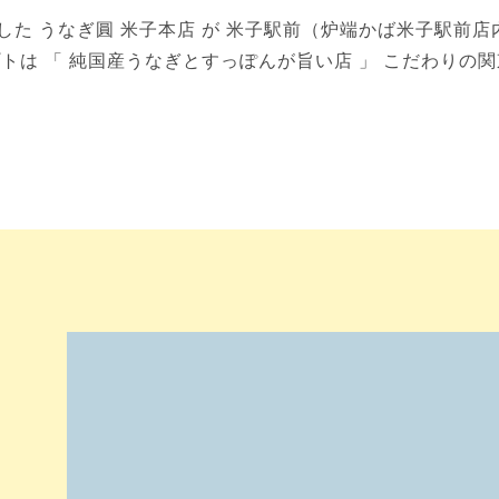
た うなぎ圓 米子本店 が 米子駅前（炉端かば米子駅前店
は 「 純国産うなぎとすっぽんが旨い店 」 こだわりの関東
。