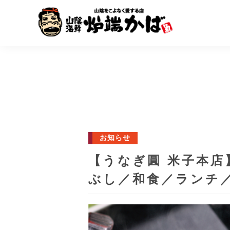
お知らせ
【うなぎ圓 米子本
ぶし／和食／ランチ