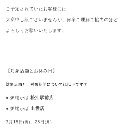
ご予定されていたお客様には
大変申し訳ございませんが、何卒ご理解ご協力のほど
よろしくお願いいたします。
【対象店舗とお休み日】
対象店舗と、対象期間については以下です
▼
● 炉端かば
松江駅前店
● 炉端かば
出雲店
3月18日
、25日
(月)
(月)