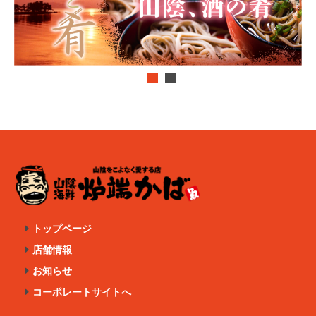
トップページ
店舗情報
お知らせ
コーポレートサイトへ