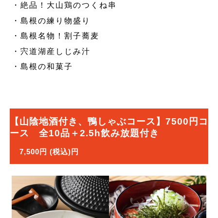
・絶品！大山鶏のつくね串
・島根の練り物盛り
・島根名物！割子蕎麦
・宍道湖産しじみ汁
・島根の和菓子
【山陰地酒付き、鴨しゃぶコース】7500円コ
ース 全10品＋2.5h飲み放題付き
7,500円 (税込)円