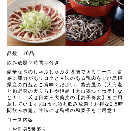
品数：10品
飲み放題２時間半付き
豪華な鴨のしゃぶしゃぶを堪能できるコース。食
感に弾力がありコクと甘味のある鴨肉をぜひ島根
県産の白葱とご賞味ください。蕎麦屋の【大海老
と旬野菜の天ぷら】や絶品【大山鶏つくね串】な
ど！！ 〆は日本三大蕎麦の【割子蕎麦】をご用
意しています♪山陰地酒も飲み放題！お得な2.5時
間飲み放題。甘味には島根の和菓子をご用意！
コース内容
・お刺身5種盛り