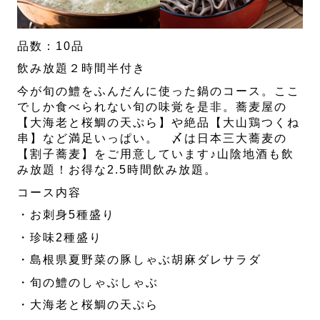
品数：10品
飲み放題２時間半付き
今が旬の鱧をふんだんに使った鍋のコース。ここ
でしか食べられない旬の味覚を是非。蕎麦屋の
【大海老と桜鯛の天ぷら】や絶品【大山鶏つくね
串】など満足いっぱい。 〆は日本三大蕎麦の
【割子蕎麦】をご用意しています♪山陰地酒も飲
み放題！お得な2.5時間飲み放題。
コース内容
・お刺身5種盛り
・珍味2種盛り
・島根県夏野菜の豚しゃぶ胡麻ダレサラダ
・旬の鱧のしゃぶしゃぶ
・大海老と桜鯛の天ぷら