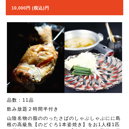
10,000円 (税込)円
品数：11品
飲み放題２時間半付き
山陰名物の脂ののったさばのしゃぶしゃぶにに島
根の高級魚【のどぐろ1本姿焼き】をお1人様1匹