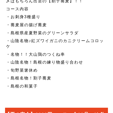
〆はもちろん出雲の【割子蕎麦】！！
コース内容
・お刺身3種盛り
・蕎麦屋の揚げ蕎麦
・島根県産夏野菜のグリーンサラダ
・山陰名物♪紅ズワイガニのカニクリームコロッ
ケ
・名物！！大山鶏のつくね串
・山陰名物！島根の練り物盛り合わせ
・旬野菜箸休め
・島根名物！割子蕎麦
・島根の和菓子