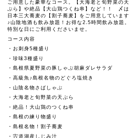
ご用意した豪華なコース。【大海老と旬野菜の天
ぷら】や絶品【大山鶏つくね串】など！！ 〆は
日本三大蕎麦の【割子蕎麦】をご用意しています
♪山陰地酒も飲み放題！お得な2.5時間飲み放題。
特別な日にご利用くださいませ。
コース内容
・お刺身5種盛り
・珍味3種盛り
・島根県夏野菜の豚しゃぶ胡麻ダレサラダ
・高級魚♪島根名物のどぐろ塩焼き
・山陰名物さばしゃぶ
・大海老と旬野菜の天ぷら
・絶品！大山鶏のつくね串
・島根の練り物盛り
・島根名物！割子蕎麦
・宍道湖産しじみ汁