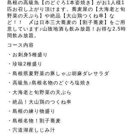
島根の高級魚【のどぐろ1本姿焼き】がお1人様1
匹お召し上がり頂けます。蕎麦屋の【大海老と旬
野菜の天ぷら】や絶品【大山鶏つくね串】な
ど！！ 〆は日本三大蕎麦の【割子蕎麦】をご用
意しています♪山陰地酒も飲み放題！お得な2.5時
間飲み放題。
コース内容
・お刺身5種盛り
・珍味2種盛り
・島根県夏野菜の豚しゃぶ胡麻ダレサラダ
・高級魚♪島根名物のどぐろ塩焼き
・大海老と旬野菜の天ぷら
・絶品！大山鶏のつくね串
・島根の練り物盛り
・島根名物！割子蕎麦
・宍道湖産しじみ汁