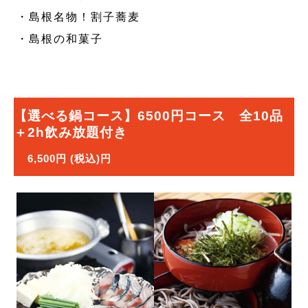
・島根名物！割子蕎麦
・島根の和菓子
【選べる鍋コース】6500円コース 全10品
＋2h飲み放題付き
6,500円 (税込)円