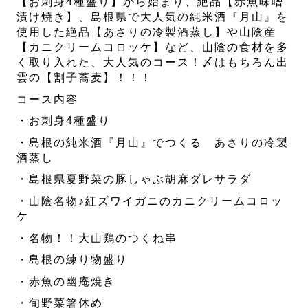
【お刺身4種盛り】から始まり、絶品【赤魚味噌
漬け焼き】、島根県で大人気の純米酒『月山』を
使用した絶品【あさりの冷製酒蒸し】や山陰産
【カニクリームコロッケ】など、山陰の食材を多
く取り入れた、大人気のコース！〆はもちろん出
雲の【割子蕎麦】！！！
コース内容
・お刺身4種盛り
・島根の純米酒『月山』でつくる あさりの冷製
酒蒸し
・島根県夏野菜の豚しゃぶ胡麻ダレサラダ
・山陰名物♪紅ズワイガニのカニクリームコロッ
ケ
・名物！！大山鶏のつくね串
・島根の練り物盛り
・赤魚の幽庵焼き
・旬野菜箸休め