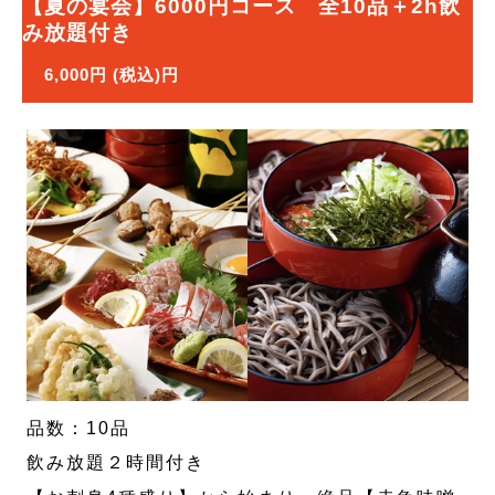
【夏の宴会】6000円コース 全10品＋2h飲
み放題付き
6,000円 (税込)円
品数：10品
飲み放題２時間付き