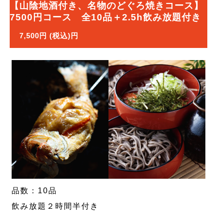
【山陰地酒付き、名物のどぐろ焼きコース】
7500円コース 全10品＋2.5h飲み放題付き
7,500円 (税込)円
品数：10品
飲み放題２時間半付き